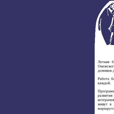
Летняя б
Онежског
домиков 
Работа б
каждой.
Программ
развития
котерапе
живут в 
маршрута