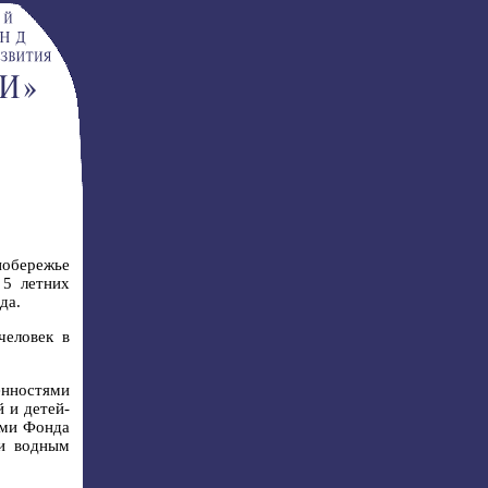
побережье
 5 летних
да.
человек в
енностями
 и детей-
ами Фонда
и водным